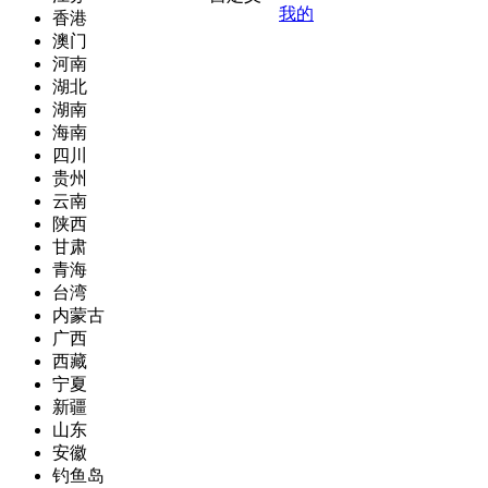
我的
香港
澳门
河南
湖北
湖南
海南
四川
贵州
云南
陕西
甘肃
青海
台湾
内蒙古
广西
西藏
宁夏
新疆
山东
安徽
钓鱼岛