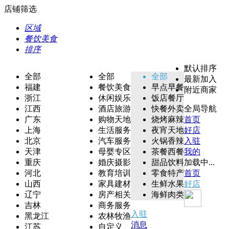
店铺筛选
区域
餐饮美食
排序
默认排序
全部
全部
全部
最新加入
福建
餐饮美食
早点早餐
附近商家
浙江
休闲娱乐
饭店餐厅
江西
酒店旅游
快餐外卖
全局导航
广东
购物天地
烧烤麻辣
首页
上海
生活服务
夜宵天地
好店
北京
汽车服务
火锅香辣
入驻
天津
母婴专区
茶餐西餐
我的
重庆
婚庆摄影
甜品饮料
加载中...
河北
教育培训
零食特产
首页
山西
家具建材
生鲜水果
好店
辽宁
房产相关
海鲜肉类
吉林
商务服务
入驻
黑龙江
农林牧渔
消息
江苏
自定义