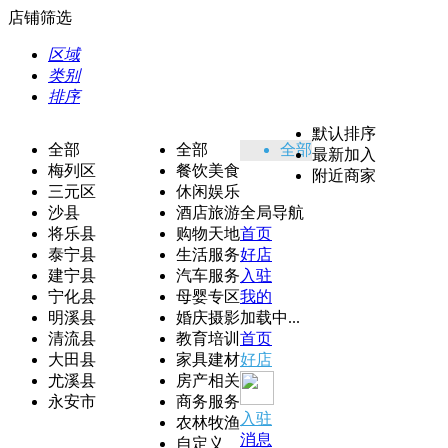
店铺筛选
区域
类别
排序
默认排序
全部
全部
全部
最新加入
梅列区
餐饮美食
附近商家
三元区
休闲娱乐
沙县
酒店旅游
全局导航
将乐县
购物天地
首页
泰宁县
生活服务
好店
建宁县
汽车服务
入驻
宁化县
母婴专区
我的
明溪县
婚庆摄影
加载中...
清流县
教育培训
首页
大田县
家具建材
好店
尤溪县
房产相关
永安市
商务服务
入驻
农林牧渔
消息
自定义