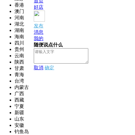
首页
香港
好店
澳门
河南
湖北
发布
湖南
消息
海南
我的
四川
随便说点什么
贵州
云南
陕西
取消
确定
甘肃
青海
台湾
内蒙古
广西
西藏
宁夏
新疆
山东
安徽
钓鱼岛