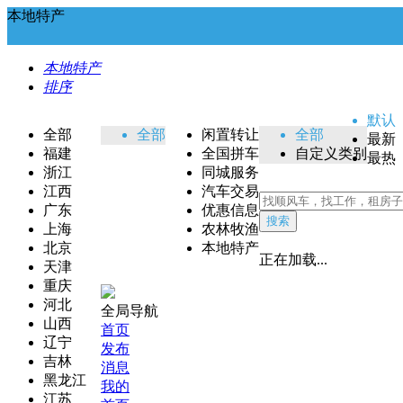
本地特产
本地特产
排序
默认
全部
全部
闲置转让
全部
最新
福建
全国拼车
自定义类别
最热
浙江
同城服务
江西
汽车交易
广东
优惠信息
搜索
上海
农林牧渔
北京
本地特产
正在加载...
天津
重庆
河北
全局导航
山西
首页
辽宁
发布
吉林
消息
黑龙江
我的
江苏