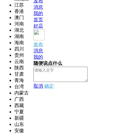
发布
江苏
消息
香港
我的
澳门
首页
河南
好店
湖北
湖南
海南
发布
四川
消息
贵州
我的
云南
随便说点什么
陕西
甘肃
青海
取消
确定
台湾
内蒙古
广西
西藏
宁夏
新疆
山东
安徽