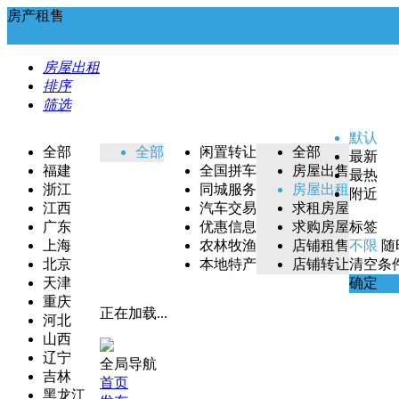
房产租售
房屋出租
排序
筛选
默认
全部
全部
闲置转让
全部
最新
福建
全国拼车
房屋出售
最热
浙江
同城服务
房屋出租
附近
江西
汽车交易
求租房屋
广东
优惠信息
求购房屋
标签
上海
农林牧渔
店铺租售
不限
随
北京
本地特产
店铺转让
清空条
天津
确定
重庆
正在加载...
河北
山西
辽宁
全局导航
吉林
首页
黑龙江