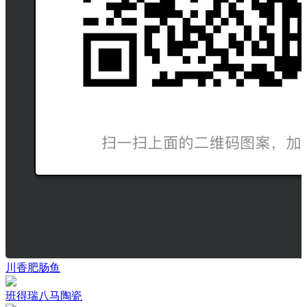
川香肥肠鱼
班得瑞八马陶瓷