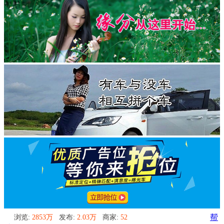
浏览:
2853万
发布:
2.03万
商家:
52
帮