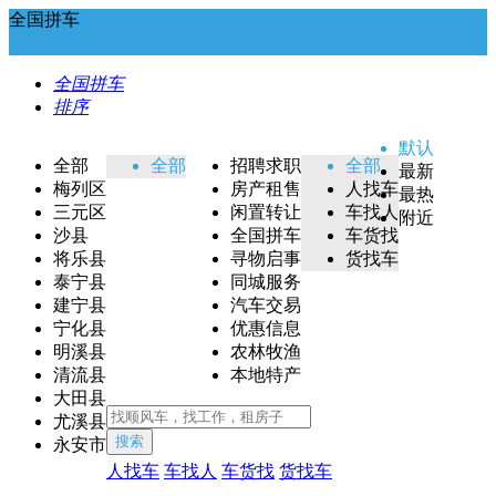
全国拼车
全国拼车
排序
默认
全部
全部
招聘求职
全部
最新
梅列区
房产租售
人找车
最热
三元区
闲置转让
车找人
附近
沙县
全国拼车
车货找
将乐县
寻物启事
货找车
泰宁县
同城服务
建宁县
汽车交易
宁化县
优惠信息
明溪县
农林牧渔
清流县
本地特产
大田县
尤溪县
搜索
永安市
人找车
车找人
车货找
货找车