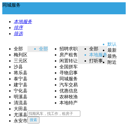
同城服务
本地服务
排序
筛选
默认
全部
全部
招聘求职
全部
最新
梅列区
房产租售
本地服务
最热
三元区
闲置转让
打听事
附近
沙县
全国拼车
将乐县
寻物启事
泰宁县
同城服务
建宁县
汽车交易
宁化县
优惠信息
明溪县
农林牧渔
清流县
本地特产
大田县
尤溪县
搜索
永安市