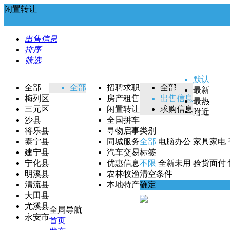
闲置转让
出售信息
排序
筛选
默认
全部
全部
招聘求职
全部
最新
梅列区
房产租售
出售信息
最热
三元区
闲置转让
求购信息
附近
沙县
全国拼车
将乐县
寻物启事
类别
泰宁县
同城服务
全部
电脑办公
家具家电
建宁县
汽车交易
标签
宁化县
优惠信息
不限
全新未用
验货面付
明溪县
农林牧渔
清空条件
清流县
本地特产
确定
大田县
尤溪县
全局导航
永安市
首页