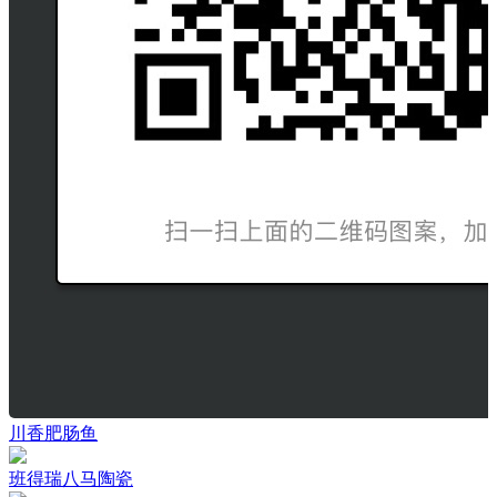
川香肥肠鱼
班得瑞八马陶瓷