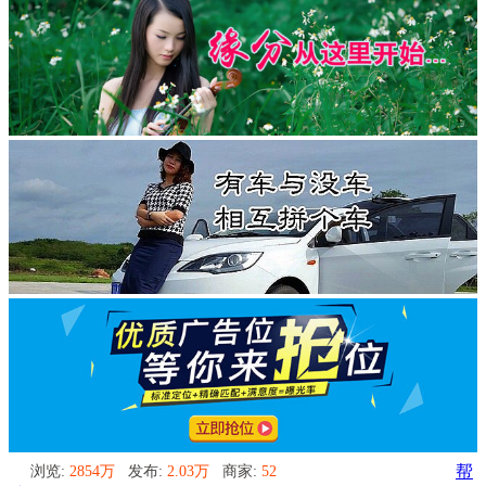
浏览:
2854万
发布:
2.03万
商家:
52
帮